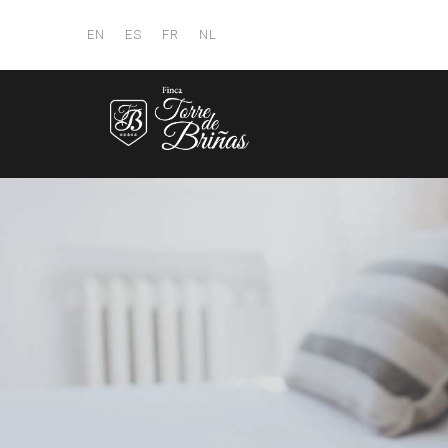
EN
ES
FR
NL